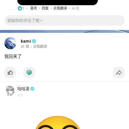
·
·
·
1 •
喜欢
回复
点我翻译
40 周
kami
41 周
·
点我翻译
我回来了
咕咕凌