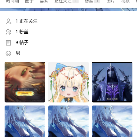
时间轴
圈子
喜欢
正在关注
粉丝
图片
视频
1
1
1 正在关注
1 粉丝
9 帖子
男