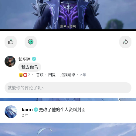
长明月
我去你马
·
·
·
2 •
喜欢
回复
点我翻译
2 年
kami
更改了他的个人资料封面
2 年