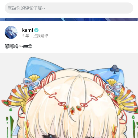
kami
2 年
·
点我翻译
嘟嘟噜～🚌😎