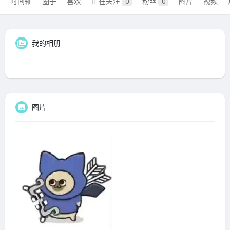
时间轴
圈子
喜欢
正在关注
粉丝
图片
视频
0
0
我的相册
图片