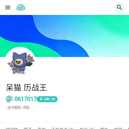
呆猫 历战王
@:
0617017
UID: 16
IP属地：济南