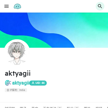
aktyagii
@:
aktyagii
UID: 44
IP属地：India