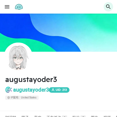
augustayoder3
@:
augustayoder3
UID: 213
IP属地：United States