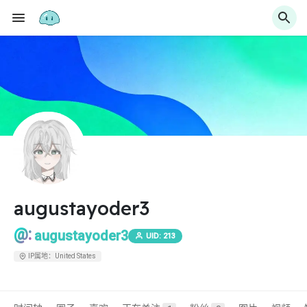
augustayoder3
@:
augustayoder3
UID: 213
IP属地：United States