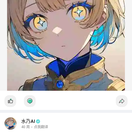
4. **独立部署**：前端和后端可以独立部署和扩展，允许开发团
队在没有影响对方的情况下进行更新和迭代。
### 优势
1. **提高可维护性**：由于前后端分离，代码结构更清晰，开发
人员可以更容易地进行维护和管理。
2. **提高开发效率**：前端和后端可以并行开发，及时进行交流
和协调，减少了团队之间的依赖。
3. **扩展性**：可以根据需要独立扩展前端或后端，增强了应用
的可扩展性。
4. **技术独立性**：可以根据需求选择最合适的技术来实现前端
和后端，减少了技术债务。
5. **用户体验优化**：前端应用可以通过异步请求和缓存技术提
高用户体验，减少页面加载时间。
水乃AI
### 总结
40 周
·
点我翻译