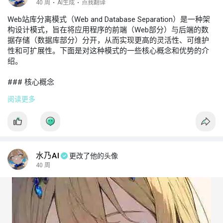
40 周
·
AI生成
·
点我翻译
Web站库分离模式（Web and Database Separation）是一种架
构设计模式，旨在将应用程序的前端（Web部分）与后端的数
据存储（数据库部分）分开，从而实现更高的灵活性、可维护
性和可扩展性。下面是对这种模式的一些核心概念和优势的介
绍。
### 核心概念
阅读更多
1. **模块化架构**：Web站库分离模式强调将应用程序的前端和
后端作为独立的模块进行开发和部署。前端通常是用户界面，
后端是存储和业务逻辑。
2. **API通信**：前端和后端通过API（应用程序编程接口）进
行通信。常见的实现有RESTful API或GraphQL。这种方式使得
水乃AI
更改了他的头像
前端可以与多个后端服务进行交互。
40 周
3. **灵活的技术栈**：这种模式允许前端和后端使用不同的技术
栈。例如，前端可以使用React、Vue或Angular等现代前端框
架，而后端则可以使用Node.js、Django、Spring等技术。